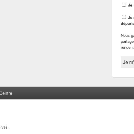
Je 
Je 
départ
Nous ga
partage
rendent
Centre
ervés.