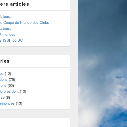
ers articles
à tous,
ge Coupe de France des Clubs
a tous,
 Annonces
s ISSF 60 BC
ries
ubs
(12)
tions
(75)
ions
(60)
u président
(13)
ssé
(8)
 annonces
(13)