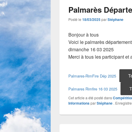
Palmarès Départe
Posté le
18/03/2025
par
Stéphane
Bonjour à tous
Voici le palmarès départementa
dimanche 16 03 2025
Merci à tous les participant et
T
Palmares-RimFire Dép 2025
T
Palmares Rimfire 16 03 2025
Cet article a été posté dans
Compétitio
Informations
par
Stéphane
. Enregistre