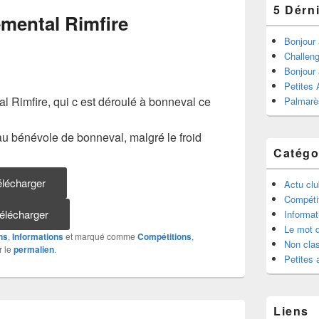
5 Dérni
mental Rimfire
Bonjour 
Challen
Bonjour 
Petites
l Rimfire, qui c est déroulé à bonneval ce
Palmarè
 au bénévole de bonneval, malgré le froid
Catégo
élécharger
Actu cl
Compéti
élécharger
Informat
Le mot d
ns
,
Informations
et marqué comme
Compétitions
,
Non cla
r le
permalien
.
Petites
Liens