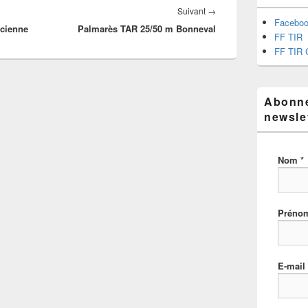
Suivant
→
Facebo
cienne
Palmarès TAR 25/50 m Bonneval
FF TIR
FF TIR 
Abonne
newsle
Nom
*
Prén
E-mail