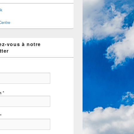
ok
Centre
z-vous à notre
tter
om
*
*