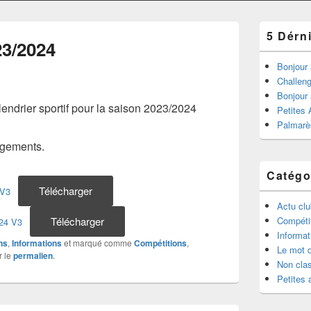
5 Dérni
3/2024
Bonjour 
Challen
Bonjour 
alendrier sportif pour la saison 2023/2024
Petites
Palmarè
agements.
Catégo
Télécharger
 V3
Actu cl
Télécharger
Compéti
24 V3
Informat
ns
,
Informations
et marqué comme
Compétitions
,
Le mot d
r le
permalien
.
Non cla
Petites