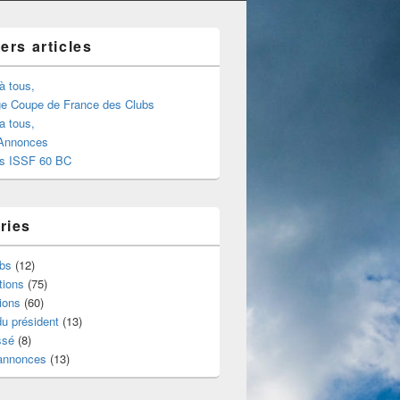
ers articles
à tous,
ge Coupe de France des Clubs
a tous,
 Annonces
s ISSF 60 BC
ries
ubs
(12)
tions
(75)
ions
(60)
u président
(13)
ssé
(8)
 annonces
(13)