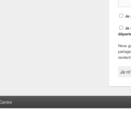
Je 
Je 
départ
Nous ga
partage
rendent
Centre