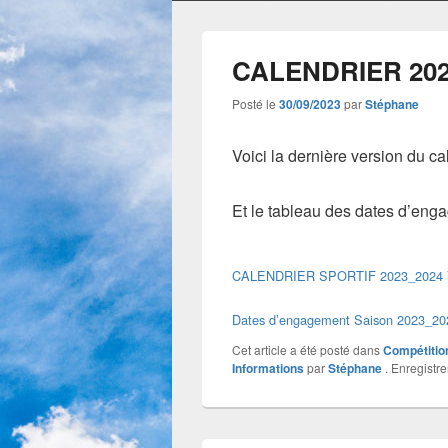
CALENDRIER 202
Posté le
30/09/2023
par
Stéphane
Voici la dernière version du c
Et le tableau des dates d’eng
CALENDRIER SPORTIF 2023_2024
Dates d’engagement Saison 2023_20
Cet article a été posté dans
Compétitio
Informations
par
Stéphane
. Enregistre