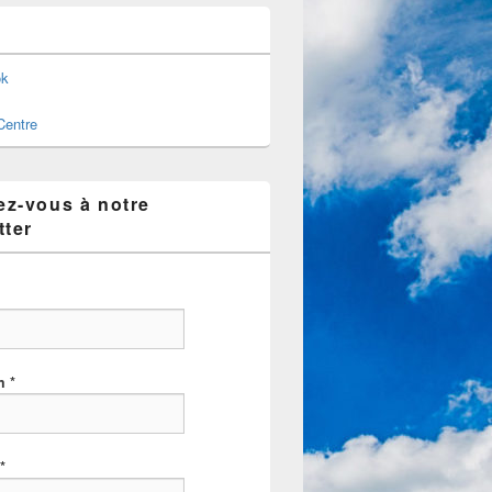
ok
Centre
z-vous à notre
tter
om
*
*