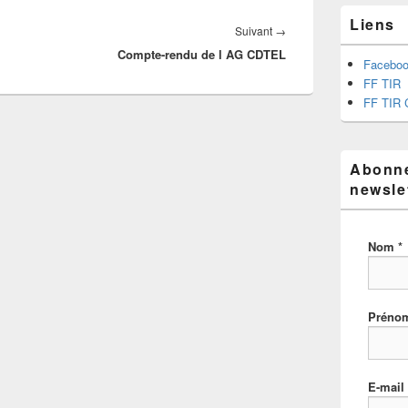
Liens
Suivant
→
Compte-rendu de l AG CDTEL
Facebo
FF TIR
FF TIR 
Abonne
newsle
Nom
*
Prén
E-mail